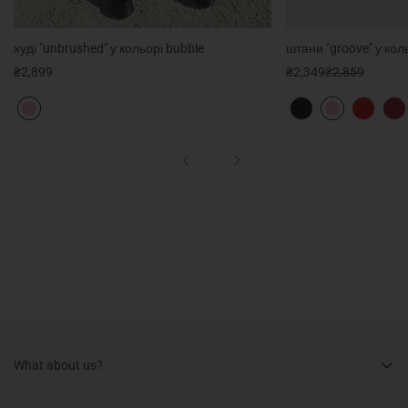
худі "unbrushed" у кольорі bubble
штани "groove" у кол
Select options
Selec
Regular
₴2,899
₴2,349
₴2,859
Sale
Regular
price
price
price
What about us?
About