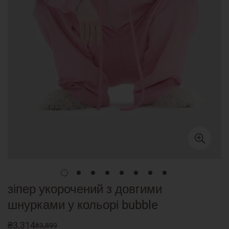
зіпер укорочений з довгими
шнурками у кольорі bubble
₴3,314
₴3,899
Sale
Regular