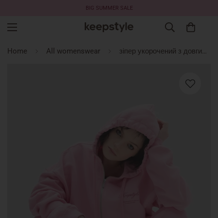
BIG SUMMER SALE
Home
All womenswear
зіпер укорочений з довгими шнурками у кольорі bubble